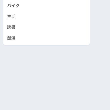
バイク
生活
読書
銭湯