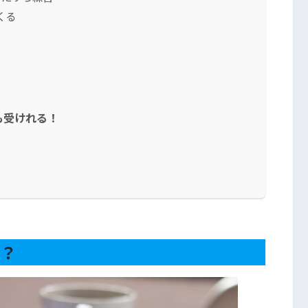
くる
も受けれる！
る？