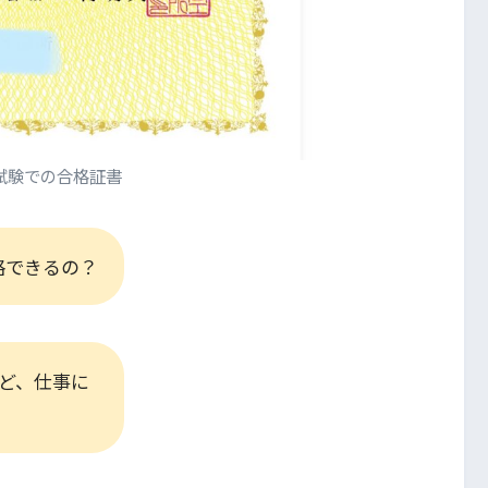
試験での合格証書
格できるの？
ど、仕事に