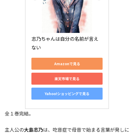
志乃ちゃんは自分の名前が言え
ない
Amazonで見る
楽天市場で見る
Yahoo!ショッピングで見る
全１巻完結。
主人公の
大島志乃
は、吃音症で母音で始まる言葉が発しに