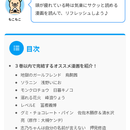
頭が疲れている時は気楽にサクッと読める
漫画を読んで、リフレッシュしよう♪
もこもこ
目次
３巻以内で完結するオススメ漫画を紹介！
地獄のガールフレンド 鳥飼茜
ソラニン 浅野いにお
モンクロチョウ 日暮キノコ
溺れる花火 峰浪りょう
レベルE 冨樫義博
グミ・チョコレート・パイン 佐佐木勝彦＆清水沢
亮（原作：大槻ケンヂ）
志乃ちゃんは自分の名前が言えない 押見修造