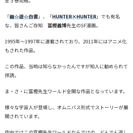
全３巻完結。
「
幽☆遊☆白書
」、「
HUNTER×HUNTER
」でも有名
な、皆さんご存知
冨樫義博
先生のSF漫画。
1995年〜1997年に連載されており、2011年にはアニメ化
もされた作品。
この作品、当時は知らなかったんですが知人に勧められて
拝読。
ま・さ・に富樫先生ワールド全開な作品となっています。
様々な宇宙人が登場し、オムニバス形式でストーリーが展
開されています。
作中ではこの富樫先生ワールドならではの、どんでん返し