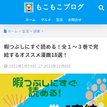
もこもこブログ
ホーム
グルメ
生活
お問合せ
ホーム
生活
読書
暇つぶしにすぐ読める！全１〜３巻で完
結するオススメ漫画18選！
2022年1月19日
2022年11月6日