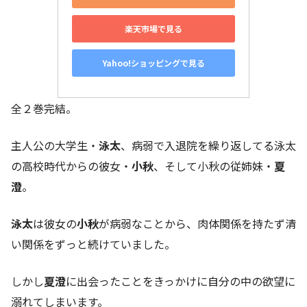
楽天市場で見る
Yahoo!ショッピングで見る
全２巻完結。
主人公の大学生・
泳太
、病弱で入退院を繰り返してる泳太
の高校時代からの彼女・
小秋
、そして小秋の従姉妹・
夏
澄
。
泳太
は彼女の
小秋
が病弱なことから、肉体関係を持たず清
い関係をずっと続けていました。
しかし
夏澄
に出会ったことをきっかけに自分の中の欲望に
溺れてしまいます。