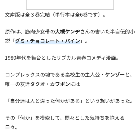
文庫版は全３巻完結（単行本は全6巻です）。
原作は、筋肉少女帯の
大槻ケンヂ
さんの書いた半自伝的小
説「
グミ・チョコレート・パイン
」。
1980年代を舞台としたサブカル青春コメディ漫画。
コンプレックスの塊である高校生の主人公・
ケンゾー
と、
唯一の友達
タクオ
・
カワボン
には
「自分達は人と違った何かがある」という想いがあった。
その「何か」を模索して、悶々とした気持ちを抱える
日々。