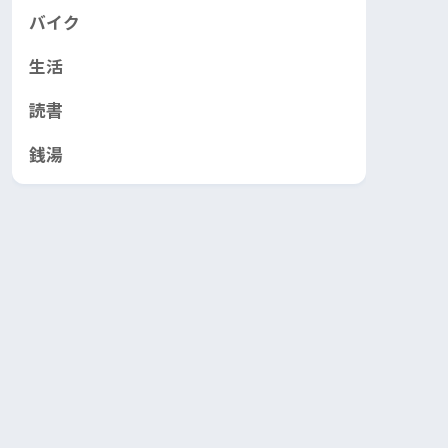
バイク
生活
読書
銭湯